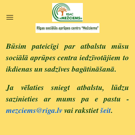
Būsim pateicīgi par atbalstu mūsu
sociālā aprūpes centra iedzīvotājiem
to
ikdienas un sadzīves bagātināšanā.
Ja vēlaties sniegt atbalstu, lūdzu
sazinieties ar mums pa e pastu -
mezciems@riga.lv
vai rakstiet
šeit
.