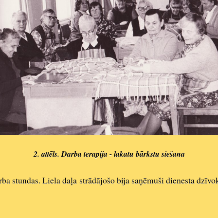
2. attēls. Darba terapija - lakatu bārkstu siešana
arba stundas. Liela daļa strādājošo bija saņēmuši dienesta dzīvo