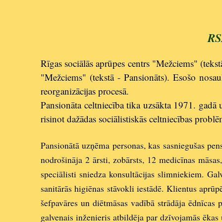
RS
Rīgas sociālās aprūpes centrs "Mežciems" (tekst
"Mežciems" (tekstā - Pansionāts). Esošo nosau
reorganizācijas procesā.
Pansionāta celtniecība tika uzsākta 1971. gadā 
risinot dažādas sociālistiskās celtniecības prob
Pansionātā uzņēma personas, kas sasniegušas pensi
nodrošināja 2 ārsti, zobārsts, 12 medicīnas māsas, 
speciālisti sniedza konsultācijas slimniekiem. Ga
sanitārās higiēnas stāvokli iestādē. Klientus aprū
šefpavāres un diētmāsas vadībā strādāja ēdnīcas p
galvenais inženieris atbildēja par dzīvojamās ēka