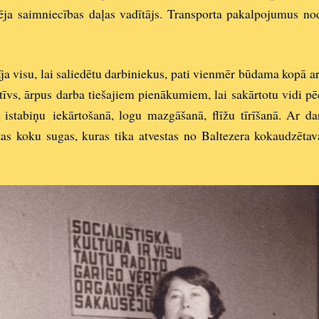
dēja saimniecības daļas vadītājs. Transporta pakalpojumus nodr
rīja visu, lai saliedētu darbiniekus, pati vienmēr būdama kopā a
tīvs, ārpus darba tiešajiem pienākumiem, lai sakārtotu vidi pē
n istabiņu
iekārtošanā, l
ogu mazgāšanā, flīžu tīrīšanā. Ar d
etas koku sugas, kuras tika atvestas no Baltezera kokaudzētav