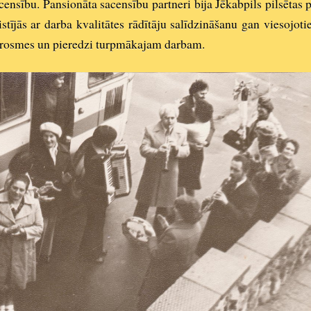
sacensību. Pansionāta sacensību partneri bija Jēkabpils pilsētas
istījās ar darba kvalitātes rādītāju salīdzināšanu gan viesojot
ierosmes un pieredzi turpmākajam darbam.