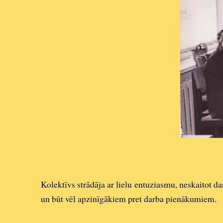
Kolektīvs strādāja ar lielu entuziasmu, neskaitot d
un būt vēl apzinīgākiem pret darba pienākumiem.