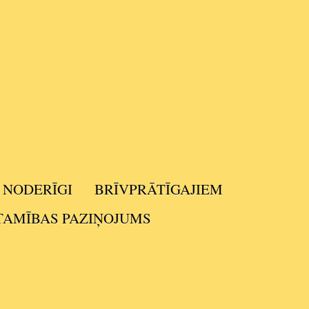
NODERĪGI
BRĪVPRĀTĪGAJIEM
TAMĪBAS PAZIŅOJUMS