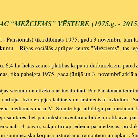
AC "MEŽCIEMS" VĒSTURE
(1975.g. - 2015
ā - Pansionāts) tika dibināts 1975. gada 3 novembrī, tanī 
kumu - Rīgas sociālās aprūpes centrs "Mežciems", tas ie
uz 6,4 ha lielas zemes platības kopā ar darbiniekiem paredz
lēmas, tika pabeigta 1975. gada jūnijā un 3. novembrī atklā
jas vecumu un cilvēkus ar invaliditāti. Par Pansionāta iemīt
darbojās fizioterapijas kabinets un ārstnieciskā fizkultūra. S
lvenā medicīnas māsa M. Šīrante bija atbildīga par medicīnis
pēja sanitāres, bet par mīksto inventāru atbildēja noliktavas 
ersonāls: 4 pavāri, sakņu tīrītāji, ēdienu pasniedzējas, produ
s un saimnieciskā korpusa uzturēšanu, remontiem un apkuri. Sai