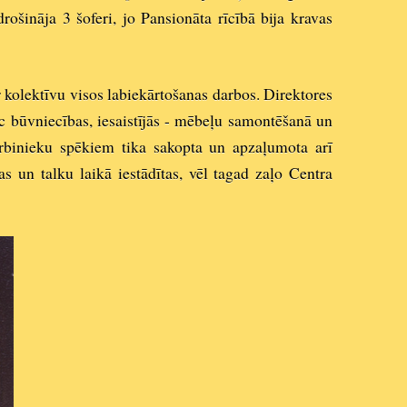
ošināja 3 šoferi, jo Pansionāta rīcībā bija kravas
r kolektīvu visos labiekārtošanas darbos. Direktores
c būvniecības, iesaistījās - mēbeļu samontēšanā un
arbinieku spēkiem tika sakopta un apzaļumota arī
as un talku laikā iestādītas, vēl tagad zaļo Centra