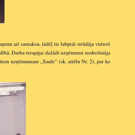
aņemt arī samaksu, tādēļ tie labprāt strādāja virtuvē
adībā. Da
rba terapi
jai dažādi uzņēmumi nodrošināja
katiem uzņēmumam „Saule” (sk. attēlu Nr. 2), par ko