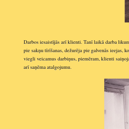
Darbos iesaistījās arī klienti. Tanī laikā darba lik
pie sakņu tīrīšanas, dežurēja pie galvenās ieejas,
viegli veicamus darbiņus, piemēram, klienti saiņoj
arī saņēma atalgojumu.