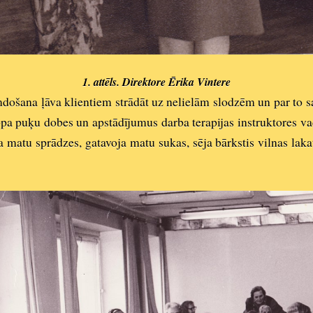
1. attēls. Direktore Ērika Vintere
umdošana ļāva klientiem strādāt uz nelielām slodzēm un par to s
 kopa puķu dobes un apstādījumus
darba terapijas instruktores v
a matu sprādzes, gatavoja matu sukas, sēja bārkstis vilnas la