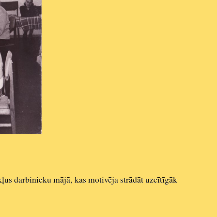
kļus darbinieku mājā, kas motivēja strādāt uzcītīgāk