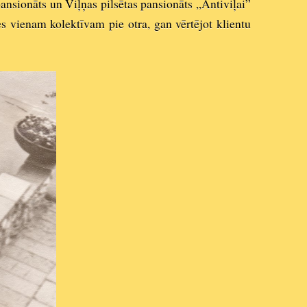
 pansionāts un Viļņas pilsētas
pansionāts „Antiviļai”
ies vienam kolektīvam pie otra, gan vērtējot klientu