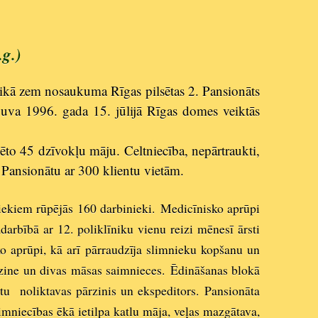
.g.)
laikā zem nosaukuma Rīgas pilsētas 2. Pansionāts
guva 1996. gada 15. jūlijā Rīgas domes veiktās
ēto 45 dzīvokļu māju. Celtniecība, nepārtraukti,
ja Pansionātu ar 300 klientu vietām.
niekiem rūpējās 160 darbinieki.
Medicīnisko aprūpi
adarbībā ar 12. poliklīniku vienu reizi mēnesī ārsti
ko aprūpi, kā arī pārraudzīja slimnieku kopšanu un
pārzine un divas māsas saimnieces.
Ēdināšanas blokā
ktu noliktavas pārzinis un ekspeditors. Pansionāta
mniecības ēkā ietilpa katlu māja, veļas mazgātava,