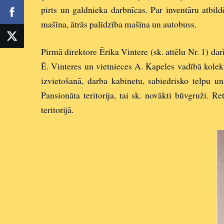
pirts un galdnieka darbnīcas. Par inventāru atbil
mašīna, ātrās palīdzība mašīna un autobuss.
Pirmā direktore Ērika Vintere (sk. attēlu Nr. 1) da
Ē. Vinteres un vietnieces A. Kapeles vadībā kolek
izvietošanā, darba kabinetu, sabiedrisko telpu u
Pansionāta teritorija, tai sk. novākti būvgruži. R
teritorijā.