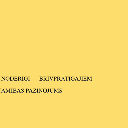
NODERĪGI
BRĪVPRĀTĪGAJIEM
TAMĪBAS PAZIŅOJUMS