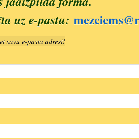
s jāaizpilda forma.
mezciems@ri
īta uz e-pastu:
et savu e-pasta adresi!