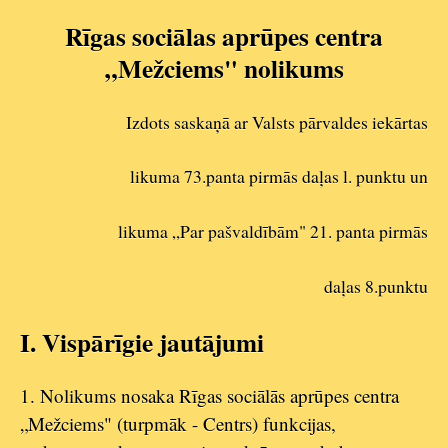
Rīgas sociālas aprūpes centra
„Mežciems" nolikums
Izdots saskaņā ar Valsts pārvaldes iekārtas
likuma 73.panta pirmās daļas l. punktu un
likuma „Par pašvaldībām" 21. panta pirmās
daļas 8.punktu
I. Vispārīgie jautājumi
1. Nolikums nosaka Rīgas sociālās aprūpes centra
„Mežciems" (turpmāk - Centrs) funkcijas,