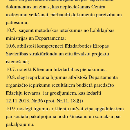
dokumentus un ziņas, kas nepieciešamas Centra
uzdevumu veikšanai, pārbaudīt dokumentu pareizību un
patiesumu;
10.5. saņemt metodiskos ieteikumus no Labklājības
ministrijas un Departamenta;
10.6. atbilstoši kompetencei līdzdarboties Eiropas
Savienības struktūrfondu un citu ārvalstu projektu
īstenošanā;
10.7. noteikt Klientam līdzdarbības pienākumus;
10.8. slēgt iepirkuma līgumus atbilstoši Departamenta
organizēto iepirkumu rezultātiem budžetā paredzēto
līdzekļu ietvaros. (ar grozījumiem, kas izdarīti
12.11.2013. Nr.36 (prot. Nr.11, 18.§))
10.9. noslēgt līgumu ar klientu un/vai viņa apgādniekiem
par sociālā pakalpojuma nodrošināšanu un samaksu par
pakalpojumu.