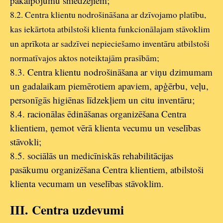
pakalpojumu sniedzējiem;
8.2. Centra klientu nodrošināšana ar dzīvojamo platību,
kas iekārtota atbilstoši klienta funkcionālajam stāvoklim
un aprīkota ar sadzīvei nepieciešamo inventāru atbilstoši
normatīvajos aktos noteiktajām prasībām;
8.3. Centra klientu nodrošināšana ar viņu dzimumam
un gadalaikam piemērotiem apaviem, apģērbu, veļu,
personīgās higiēnas līdzekļiem un citu inventāru;
8.4. racionālas ēdināšanas organizēšana Centra
klientiem, ņemot vērā klienta vecumu un veselības
stāvokli;
8.5. sociālās un medicīniskās rehabilitācijas
pasākumu organizēšana Centra klientiem, atbilstoši
klienta vecumam un veselības stāvoklim.
III.
Centra uzdevumi