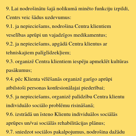
9. Lai nodrošinātu šajā nolikumā minēto funkciju izpildi,
Centrs veic šādus uzdevumus:
9.1. ja nepieciešams, nodrošina Centra klientiem
veselības aprūpi un vajadzīgos medikamentus;
9.2. ja nepieciešams, apgādā Centra klientus ar
tehniskajiem palīglīdzekļiem;
9.3. organizē Centra klientiem iespēju apmeklēt kultūras
pasākumus;
9.4. pēc Klienta vēlēšanās organizē garīgo aprūpi
atbilstoši personas konfesionālajai piederībai;
9.5. ja nepieciešams, organizē palīdzību Centra klientu
individuālo sociālo problēmu risināšanā;
9.6. izstrādā un īsteno Klientu individuālos sociālās
aprūpes un/vai sociālās rehabilitācijas plānus;
9.7. sniedzot sociālos pakalpojumus, nodrošina dažādu