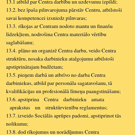
13.1 atbild par Centra darbību un uzdevumu izpildi;
13.2. bez īpaša pilnvarojuma pārstāv Centru, atbilstoši
savai kompetencei izsniedz pilnvaras;
13.3. rīkojas ar Centram nodoto mantu un finanšu
līdzekļiem, nodrošina Centra materiālo vērtību
saglabāšanu;
13.4. plāno un organizē Centra darbu, veido Centra
struktūru, nosaka darbinieku atalgojumu atbilstoši
apstiprinātajam budžetam;
13.5. pieņem darbā un atbrīvo no darba Centra
darbiniekus, atbild par personāla sagatavošanu, tā
kvalifikācijas un profesionālā līmeņa paaugstināšanu;
13.6. apstiprina Centra darbinieku amata
aprakstus un struktūrvienību reglamentus;
13.7. izveido Sociālās aprūpes padomi, apstiprinot tās
nolikumu;
13.8. dod rīkojumus un norādījumus Centra