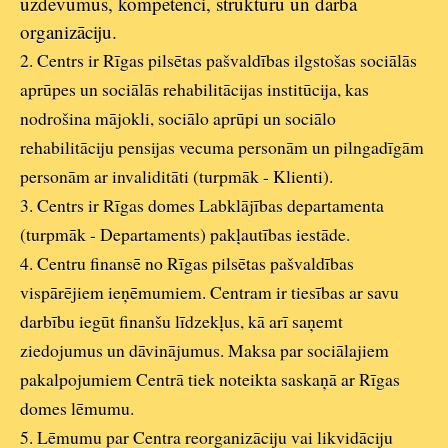
uzdevumus, kompetenci, struktūru un darba
organizāciju.
2. Centrs ir Rīgas pilsētas pašvaldības ilgstošas sociālās
aprūpes un sociālās rehabilitācijas institūcija, kas
nodrošina mājokli, sociālo aprūpi un sociālo
rehabilitāciju pensijas vecuma personām un pilngadīgām
personām ar invaliditāti (turpmāk - Klienti).
3. Centrs ir Rīgas domes Labklājības departamenta
(turpmāk - Departaments) pakļautības iestāde.
4. Centru finansē no Rīgas pilsētas pašvaldības
vispārējiem ieņēmumiem. Centram ir tiesības ar savu
darbību iegūt finanšu līdzekļus, kā arī saņemt
ziedojumus un dāvinājumus. Maksa par sociālajiem
pakalpojumiem Centrā tiek noteikta saskaņā ar Rīgas
domes lēmumu.
5. Lēmumu par Centra reorganizāciju vai likvidāciju