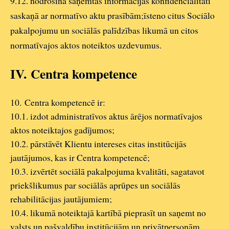
9.12. nodrošina saņemtās informācijas konfidencialitāti
saskaņā ar normatīvo aktu prasībām;īsteno citus Sociālo
pakalpojumu un sociālās palīdzības likumā un citos
normatīvajos aktos noteiktos uzdevumus.
IV.
Centra kompetence
10.
Centra kompetencē ir:
10.1. izdot administratīvos aktus ārējos normatīvajos
aktos noteiktajos gadījumos;
10.2. pārstāvēt Klientu intereses citas institūcijās
jautājumos, kas ir Centra kompetencē;
10.3. izvērtēt sociālā pakalpojuma kvalitāti, sagatavot
priekšlikumus par sociālās aprūpes un sociālās
rehabilitācijas jautājumiem;
10.4. likumā noteiktajā kartībā pieprasīt un saņemt no
valsts un pašvaldību institūcijām un privātpersonām