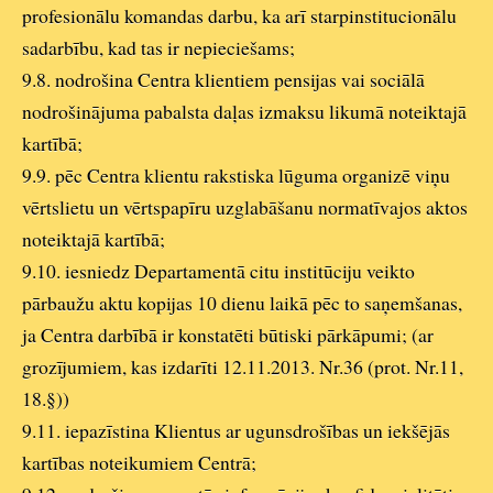
profesionālu komandas darbu, ka arī starpinstitucionālu
sadarbību, kad tas ir nepieciešams;
9.8. nodrošina Centra klientiem pensijas vai sociālā
nodrošinājuma pabalsta daļas izmaksu likumā noteiktajā
kartībā;
9.9. pēc Centra klientu rakstiska lūguma organizē viņu
vērtslietu un vērtspapīru uzglabāšanu normatīvajos aktos
noteiktajā kartībā;
9.10. iesniedz Departamentā citu institūciju veikto
pārbaužu aktu kopijas 10 dienu laikā pēc to saņemšanas,
ja Centra darbībā ir konstatēti būtiski pārkāpumi; (ar
grozījumiem, kas izdarīti 12.11.2013. Nr.36 (prot. Nr.11,
18.§))
9.11. iepazīstina Klientus ar ugunsdrošības un iekšējās
kartības noteikumiem Centrā;