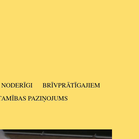
NODERĪGI
BRĪVPRĀTĪGAJIEM
TAMĪBAS PAZIŅOJUMS