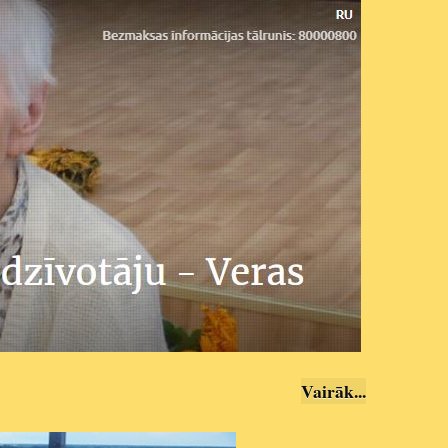
Vairāk..
.