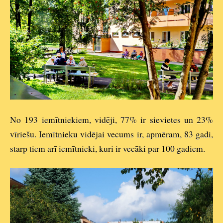
No 193 iemītniekiem, vidēji, 77% ir sievietes un 23%
vīriešu. Iemītnieku vidējai vecums ir, apmēram, 83 gadi,
starp tiem arī iemītnieki, kuri ir vecāki par 100 gadiem.