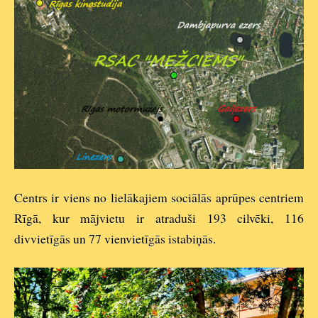
Centrs ir viens no lielākajiem sociālās aprūpes centriem
Rīgā, kur mājvietu ir atraduši 193 cilvēki, 116
divvietīgās un 77 vienvietīgās istabiņās.