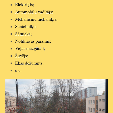
Elektriķis;
Automobīļu vadītājs;
Mehānismu mehāniķis;
Santehniķis;
Sētnieks;
Noliktavas pārzinis;
Veļas mazgātāji;
Šuvējs;
Ēkas dežurants;
u.c.