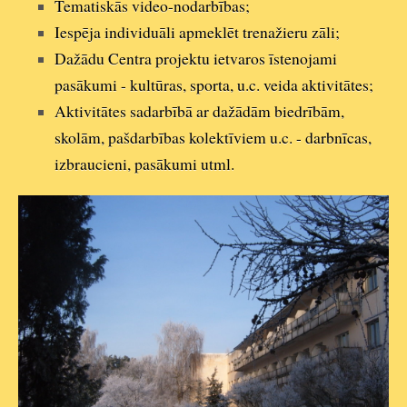
Tematiskās video-nodarbības;
Iespēja individuāli apmeklēt trenažieru zāli;
Dažādu Centra projektu ietvaros īstenojami
pasākumi - kultūras, sporta, u.c. veida aktivitātes;
Aktivitātes sadarbībā ar dažādām biedrībām,
skolām, pašdarbības kolektīviem u.c. - darbnīcas,
izbraucieni, pasākumi utml.