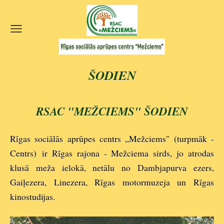
ŠODIEN
RSAC "MEŽCIEMS" ŠODIEN
Rīgas sociālās aprūpes centrs „Mežciems" (turpmāk -
Centrs) ir Rīgas rajona - Mežciema sirds, jo atrodas
klusā meža ielokā, netālu no Dambjapurva ezers,
Gaiļezera, Linezera, Rīgas motormuzeja un Rīgas
kinostudijas.