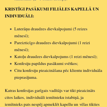
KRISTĪGI PASĀKUMI FILIĀLES KAPELLĀ UN
INDIVIDUĀLI:
Luterāņu draudzes dievkalpojumi
(5 reizes
mēnesī);
Pareizticīgo draudzes dievkalpojumi
(1 reizi
mēnesī);
Katoļu draudzes dievkalpojums
(1 reizi mēnesī);
Konfesiju papildus pasākumi svētkos;
Citu konfesiju pieaicināšana pēc klientu individuāla
pieprasījuma.
Katras konfesijas garīgais vadītājs var tikt pieaicināts
citos laikos, individuāli iemītnieku istabiņā, ja
iemītnieks pats nespēj apmeklēt kapellu un vēlas tikties