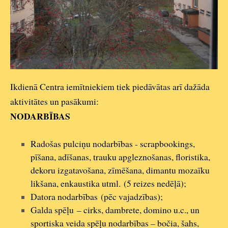
Ikdienā Centra iemītniekiem tiek piedāvātas arī dažāda
aktivitātes un pasākumi:
NODARBĪBAS
Radošas pulciņu nodarbības - scrapbookings,
pīšana, adīšanas, trauku apgleznošanas, floristika,
dekoru izgatavošana, zīmēšana, dimantu mozaīku
likšana, enkaustika utml. (5 reizes nedēļā);
Datora nodarbības (pēc vajadzības);
Galda spēļu – cirks, dambrete, domino u.c., un
sportiska veida spēļu nodarbības – bočia, šahs,