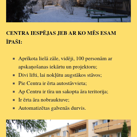
CENTRA IESPĒJAS JEB AR KO MĒS ESAM
ĪPAŠI:
Aprīkota lielā zāle, vidēji, 100 personām ar
apskaņošanas iekārtu un projektoru;
Divi lifti, lai nokļūtu augstākos stāvos;
Pie Centra ir ērta autostāvvieta;
Ap Centru ir tīra un sakopta āra teritorija;
Ir ērta āra nobrauktuve;
Automatizētas galvenās durvis.