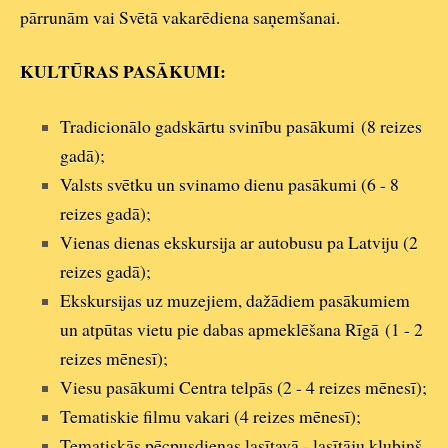
pārrunām vai Svētā vakarēdiena saņemšanai.
KULTŪRAS PASĀKUMI:
Tradicionālo gadskārtu svinību pasākumi
(8 reizes
gadā);
Valsts svētku un svinamo dienu pasākumi (6 - 8
reizes gadā);
Vienas dienas ekskursija ar autobusu pa Latviju (2
reizes gadā);
Ekskursijas uz muzejiem, dažādiem pasākumiem
un atpūtas vietu pie dabas apmeklēšana Rīgā
(1 - 2
reizes mēnesī);
Viesu pasākumi Centra telpās (2 - 4 reizes mēnesī);
Tematiskie filmu vakari (4 reizes mēnesī);
Tematiskās pēcpusdienas lasītavā - lasītāju klubiņš