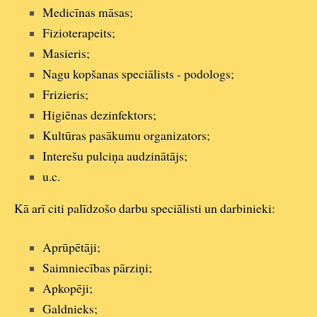
Medicīnas māsas;
Fizioterapeits;
Masieris;
Nagu kopšanas speciālists - podologs;
Frizieris;
Higiēnas dezinfektors;
Kultūras pasākumu organizators;
Interešu pulciņa audzinātājs;
u.c.
Kā arī citi palīdzošo darbu speciālisti un darbinieki:
Aprūpētāji;
Saimniecības pārziņi;
Apkopēji;
Galdnieks;