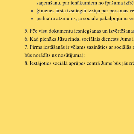
saņemšanu, par ienākumiem no īpašuma izīrēšan
ģimenes ārsta izsniegtā izziņa par personas ve
psihiatra atzinums, ja sociālo pakalpojumu v
5. Pēc visu dokumentu iesniegšanas un izvērtēšanas,
6. Kad pienāks Jūsu rinda, sociālais dienests Jums i
7. Pirms iestāšanās ir vēlams sazināties ar sociālās
būs norādīts uz nosūtījuma):
8. Iestājoties sociālā aprūpes centrā Jums būs jāu