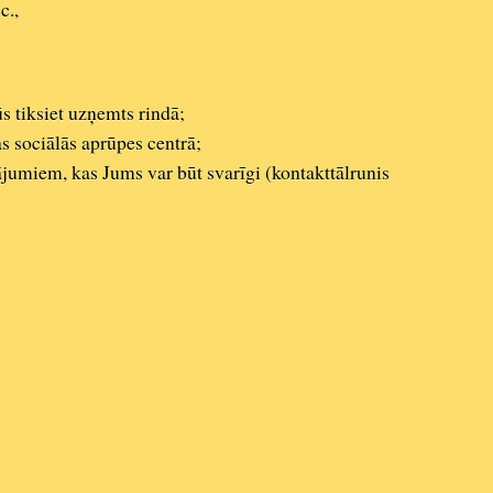
c.,
s tiksiet uzņemts rindā;
as sociālās aprūpes centrā;
utājumiem, kas Jums var būt svarīgi (kontakttālrunis