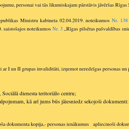
ojumu, personai vai tās likumiskajam pārstāvis jāvēršas Rīgas 
Republikas Ministru kabineta 02.04.2019. noteikumos
Nr. 138
. saistošajos noteikumos
Nr. 3
„Rīgas pilsētas pašvaldības sn
 ar I un II grupas invaliditāti, izņemot neredzīgas personas u
 Sociālā dienesta teritoriālo centru;
akalpojumam, kā arī jums būs jāiesniedz sekojoši dokumenti:
inoša dokumenta kopija,
- personas ienākumus apliecinoši dokume