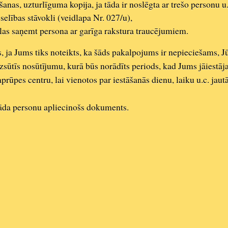
as, uzturlīguma kopija, ja tāda ir noslēgta ar trešo personu u.
selības stāvokli (veidlapa Nr. 027/u),
ēlas saņemt persona ar garīga rakstura traucējumiem.
 ja Jums tiks noteikts, ka šāds pakalpojums ir nepieciešams, Jū
zsūtīs nosūtījumu, kurā būs norādīts periods, kad Jums jāiestāj
 aprūpes centru, lai vienotos par iestāšanās dienu, laiku u.c. ja
zrāda personu apliecinošs dokuments.