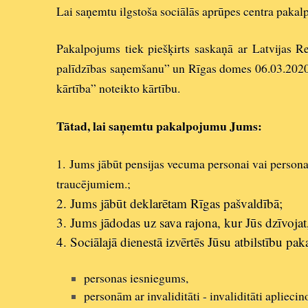
Lai saņemtu ilgstoša sociālās aprūpes centra pakalp
Pakalpojums tiek piešķirts saskaņā ar Latvijas 
palīdzības saņemšanu” un Rīgas domes 06.03.2020
kārtība” noteikto kārtību.
Tātad, lai saņemtu pakalpojumu Jums:
1.
Jums jābūt pensijas vecuma personai vai personai
traucējumiem.;
2. Jums jābūt deklarētam Rīgas pašvaldībā;
3. Jums jādodas uz sava rajona, kur Jūs dzīvojat,
4. Sociālajā dienestā izvērtēs Jūsu atbilstību p
personas iesniegums,
personām ar invaliditāti - invaliditāti apliec