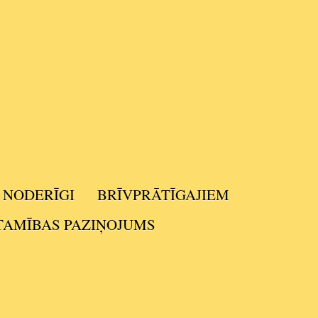
NODERĪGI
BRĪVPRĀTĪGAJIEM
TAMĪBAS PAZIŅOJUMS