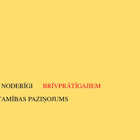
NODERĪGI
BRĪVPRĀTĪGAJIEM
TAMĪBAS PAZIŅOJUMS