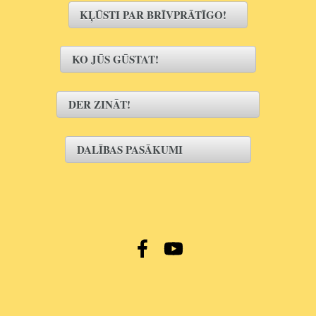
KĻŪSTI PAR BRĪVPRĀTĪGO!
KO JŪS GŪSTAT!
DER ZINĀT!
DALĪBAS PASĀKUMI