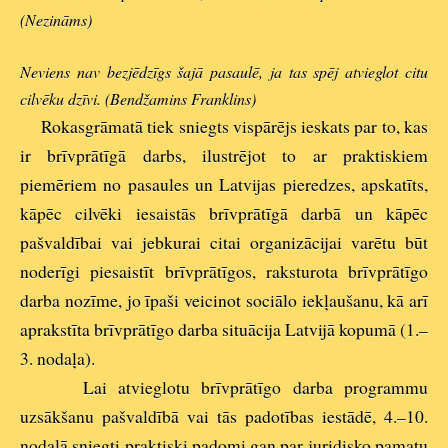
(Nezināms)
Neviens nav bezjēdzīgs šajā pasaulē, ja tas spēj atvieglot citu
cilvēku dzīvi. (Bendžamins Franklins)
Rokasgrāmatā tiek sniegts vispārējs ieskats par to, kas
ir brīvprātīgā darbs, ilustrējot to ar praktiskiem
piemēriem no pasaules un Latvijas pieredzes, apskatīts,
kāpēc cilvēki iesaistās brīvprātīgā darbā un kāpēc
pašvaldībai vai jebkurai citai organizācijai varētu būt
noderīgi piesaistīt brīvprātīgos, raksturota brīvprātīgo
darba nozīme, jo īpaši veicinot sociālo iekļaušanu, kā arī
aprakstīta brīvprātīgo darba situācija Latvijā kopumā (1.–
3. nodaļa).
Lai atvieglotu brīvprātīgo darba programmu
uzsākšanu pašvaldībā vai tās padotības iestādē, 4.–10.
nodaļā sniegti praktiski padomi gan par juridisko pamatu