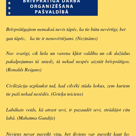
Brīvprātīgajiem nemaksā nevis tāpēc, ka tie būtu nevērtīgi, bet
gan tāpēc, ka tie ir nenovērtējami. (Nezināms)
Nav svarīgi, cik liela un varena kļūst valdība un cik dažādus
pakalpojumus tā sniedz, tā nekad nespēs aizstāt brīvprātīgos.
(Ronalds Reigans)
Civilizācija uzplaukst tad, kad cilvēki stāda kokus, zem kuriem
tie paši nekad nesēdēs. (Grieķu teiciens)
Labākais veids, kā atrast sevi, ir pazaudēt sevi, strādājot citu
labā. (Mahatma Gandijs)
Neviens nevar paveikt visu, bet ikviens var paveikt kaut ko.