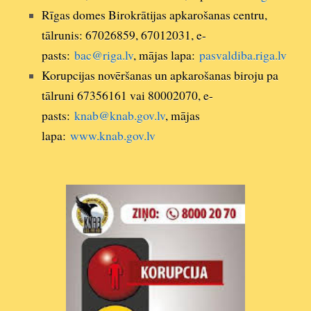
Rīgas domes Birokrātijas apkarošanas centru,
tālrunis: 67026859, 67012031, e-
pasts:
bac@riga.lv
, mājas lapa:
pasvaldiba.riga.lv
Korupcijas novēršanas un apkarošanas biroju pa
tālruni 67356161 vai 80002070, e-
pasts:
knab@knab.gov.lv
, mājas
lapa:
www.knab.gov.lv