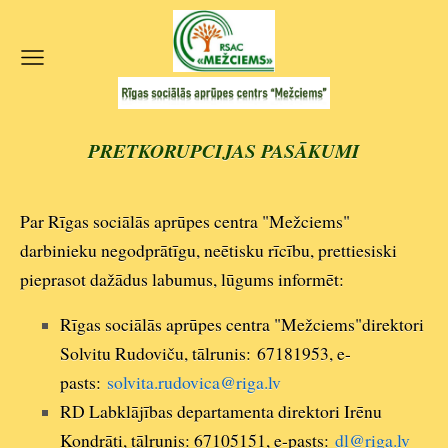
PRETKORUPCIJAS PASĀKUMI
Par Rīgas sociālās aprūpes centra "Mežciems"
darbinieku negodprātīgu, neētisku rīcību, prettiesiski
pieprasot dažādus labumus, lūgums informēt:
Rīgas sociālās aprūpes centra "Mežciems"direktori
Solvitu Rudoviču, tālrunis: 67181953, e-
pasts:
solvita.rudovica@riga.lv
RD Labklājības departamenta direktori Irēnu
Kondrāti, tālrunis: 67105151, e-pasts:
dl@riga.lv